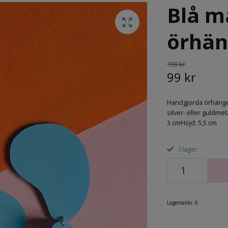
Blå m
örhä
199 kr
99 kr
Handgjorda örhänge
silver- eller guldme
3 cmHöjd: 5,5 cm
I lager
Lagersaldo:
6