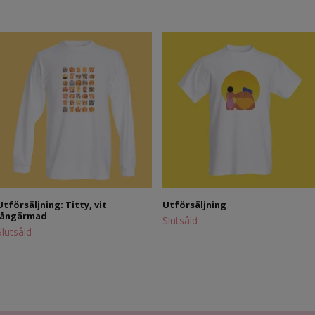
Utförsäljning: Titty, vit
Utförsäljning
långärmad
Slutsåld
Slutsåld