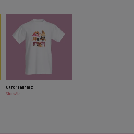
Blå grafiska örhängen
199 kr
99 kr
Utförsäljning
Slutsåld