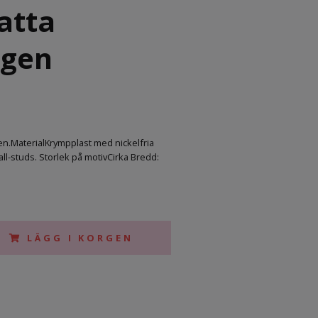
atta
ngen
n.MaterialKrympplast med nickelfria
tall-studs. Storlek på motivCirka Bredd:
LÄGG I KORGEN