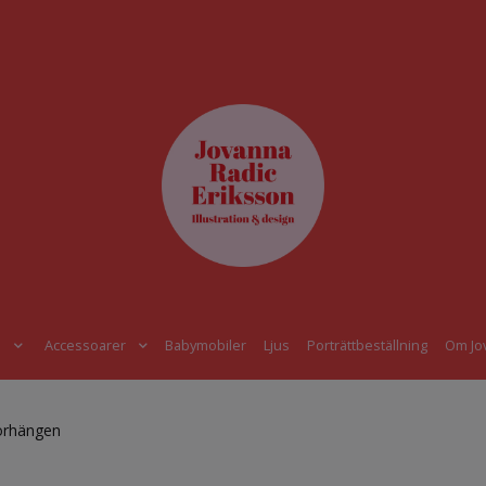
s
Accessoarer
Babymobiler
Ljus
Porträttbeställning
Om Jo
örhängen