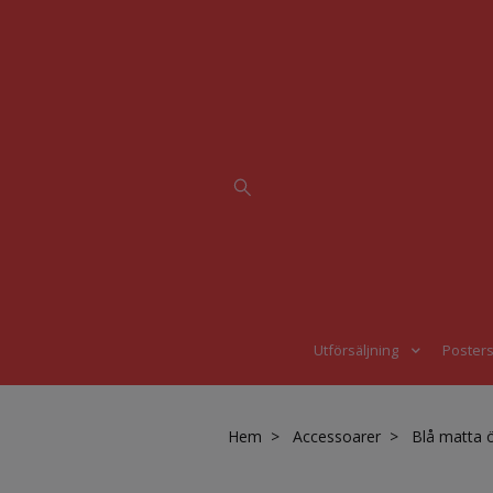
Utförsäljning
Poster
Hem
Accessoarer
Blå matta 