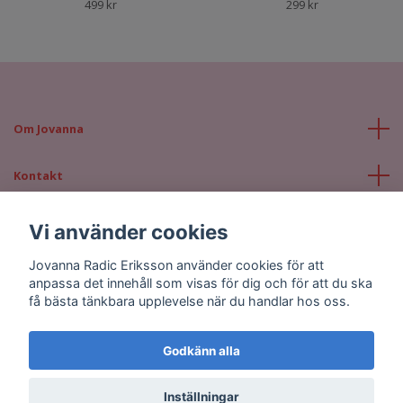
499 kr
299 kr
Om Jovanna
Kontakt
Läs mer
Vi använder cookies
Jovanna Radic Eriksson använder cookies för att
Sociala medier
anpassa det innehåll som visas för dig och för att du ska
få bästa tänkbara upplevelse när du handlar hos oss.
Godkänn alla
© 2026 Jovanna Radic Eriksson
Inställningar