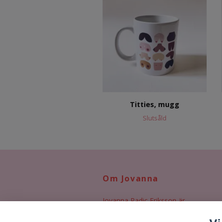
Titties, mugg
Slutsåld
Om Jovanna
Jovanna Radic Eriksson är
illustratör, designer och