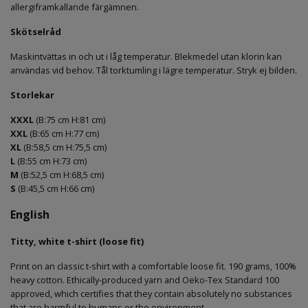
allergiframkallande färgämnen.
Skötselråd
Maskintvättas in och ut i låg temperatur. Blekmedel utan klorin kan
användas vid behov. Tål torktumling i lägre temperatur. Stryk ej bilden.
Storlekar
X
XXL
(B:75 cm H:81 cm)
XXL
(B:65 cm H:77 cm)
XL
(B:58,5 cm H:75,5 cm)
L
(B:55 cm H:73 cm)
M
(B:52,5 cm H:68,5 cm)
S
(B:45,5 cm H:66 cm)
English
Titty, white t-shirt (loose fit)
Print on an classic t-shirt with a comfortable loose fit. 190 grams, 100%
heavy cotton. Ethically-produced yarn and Oeko-Tex Standard 100
approved, which certifies that they contain absolutely no substances
that are harmful to humans or the environment.