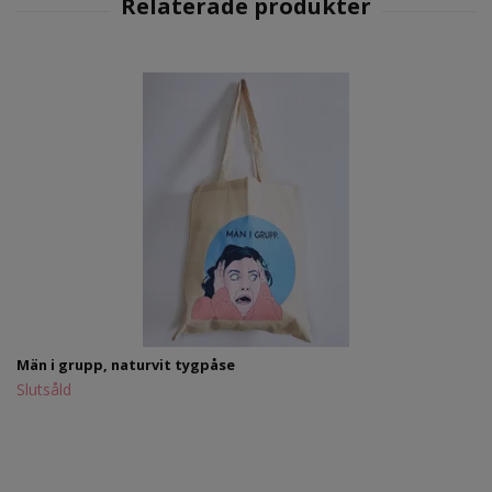
Män i grupp, naturvit tygpåse
Slutsåld