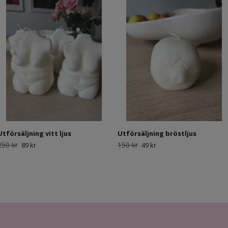
Utförsäljning vitt ljus
Utförsäljning bröstljus
250 kr
150 kr
89 kr
49 kr