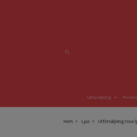
Utförsäljning
Poster
Hem
Ljus
Utförsäljning rosa l