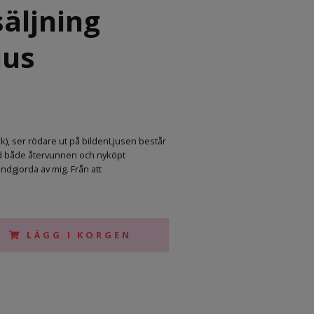
säljning
jus
k), ser rödare ut på bildenLjusen består
d både återvunnen och nyköpt
andgjorda av mig. Från att
LÄGG I KORGEN