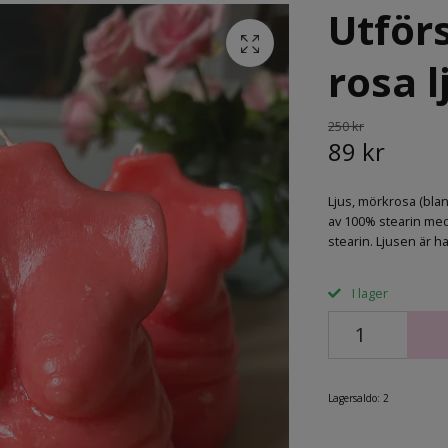
Utför
rosa l
250 kr
89 kr
Ljus, mörkrosa (blan
av 100% stearin me
stearin. Ljusen är h
I lager
Lagersaldo:
2