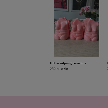
Utförsäljning rosa ljus
250 kr
89 kr