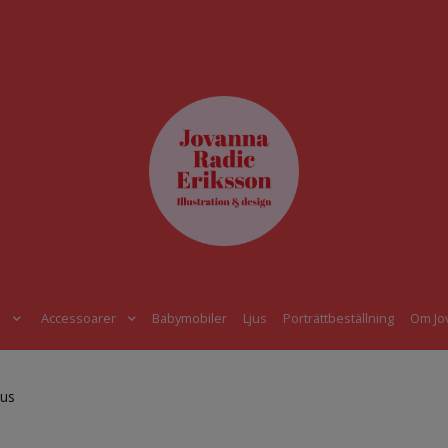
s
Accessoarer
Babymobiler
Ljus
Porträttbeställning
Om Jo
jus