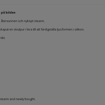
t på bilden
 återvunnen och nyköpt stearin.
apat en skulpur i lera till att färdigställa ljusformen i silikon.
nikt.
stearin and newly bought.