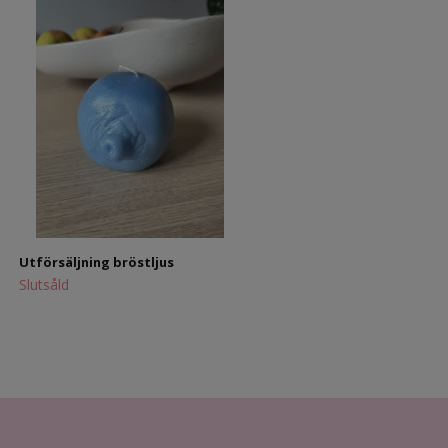
Utförsäljning blått ljus
250 kr
89 kr
Utförsäljning bröstljus
Slutsåld