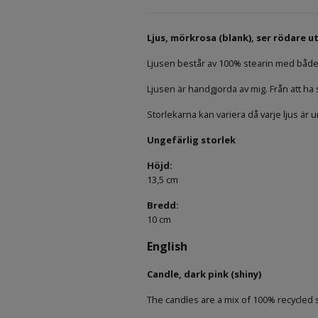
Ljus, mörkrosa (blank), ser rödare u
Ljusen består av 100% stearin med både
Ljusen är handgjorda av mig. Från att ha sk
Storlekarna kan variera då varje ljus är u
Ungefärlig storlek
Höjd:
13,5 cm
Bredd:
10 cm
English
Candle, dark pink (shiny)
The candles are a mix of 100% recycled 