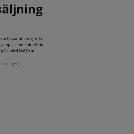
säljning
 och svartaHandgjorda
ympplast med nickelfria
k på motiv4,5x8,9 cm
ut i lager. :(