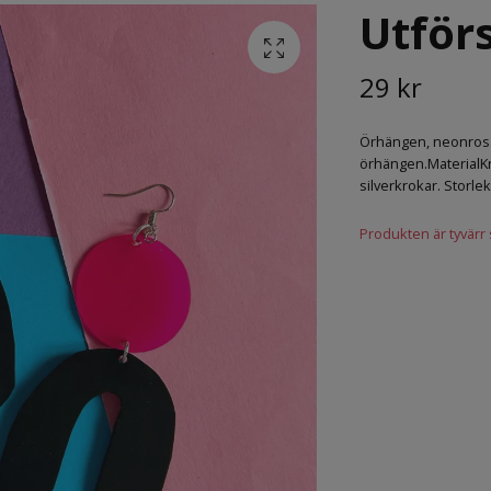
Utför
29 kr
Örhängen, neonrosa
örhängen.MaterialKr
silverkrokar. Storle
Produkten är tyvärr sl