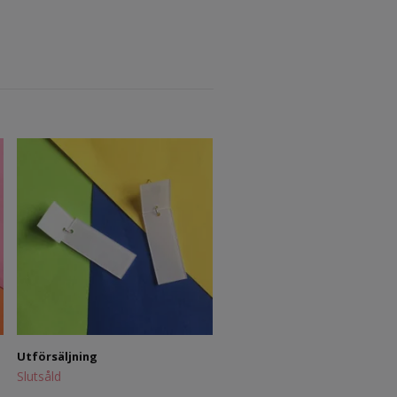
Utförsäljning örhängen: lätt
transparent, svart
199 kr
45 kr
Utförsäljning
Slutsåld