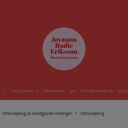
s
Accessoarer
Babymobiler
Ljus
Porträttbeställning
Om Jo
Utförsäljning av handgjorda örhängen
Utförsäljning