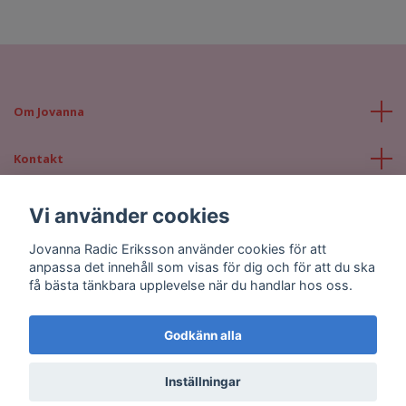
Om Jovanna
Kontakt
Läs mer
Vi använder cookies
Jovanna Radic Eriksson använder cookies för att
Sociala medier
anpassa det innehåll som visas för dig och för att du ska
få bästa tänkbara upplevelse när du handlar hos oss.
Godkänn alla
© 2026 Jovanna Radic Eriksson
Inställningar