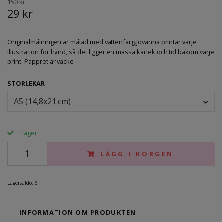
150 kr
29 kr
Originalmålningen är målad med vattenfärg.Jovanna printar varje
illustration för hand, så det ligger en massa kärlek och tid bakom varje
print. Pappret är vacke
STORLEKAR
A5 (14,8x21 cm)
I lager
LÄGG I KORGEN
Lagersaldo:
6
INFORMATION OM PRODUKTEN