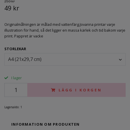
250 kr
49 kr
Originalmålningen är målad med vattenfärg.Jovanna printar varje
illustration för hand, så det ligger en massa kärlek och tid bakom varje
print. Pappret är vacke
STORLEKAR
A4 (21x29,7 cm)
I lager
LÄGG I KORGEN
Lagersaldo:
1
INFORMATION OM PRODUKTEN