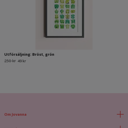
Utförsäljning: Bröst, grön
250 kr
49 kr
Om Jovanna