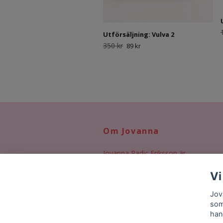
Utförsäljning: Vulva 2
350 kr
89 kr
Om Jovanna
Jovanna Radic Eriksson är
illustratör, designer och
Vi
kommunikatör. Hennes verk är
färgrika, grafiska och levande.
Jov
Gjorda med en massa kärlek!
som
han