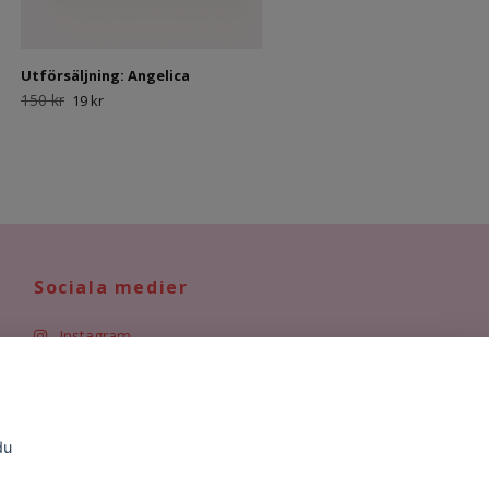
Utförsäljning: Angelica
150 kr
19 kr
Sociala medier
Instagram
du