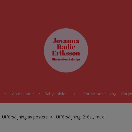
s
Accessoarer
Babymobiler
Ljus
Porträttbeställning
Om Jo
Utförsäljning av posters
Utförsäljning: Bröst, maxi