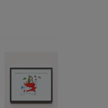
Utförsäljning: Bröst 2
250 kr
49 kr