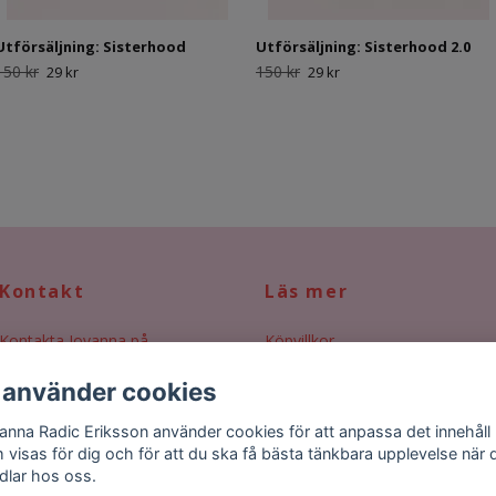
Utförsäljning: Sisterhood
Utförsäljning: Sisterhood 2.0
150 kr
150 kr
29 kr
29 kr
Kontakt
Läs mer
Kontakta Jovanna på
Köpvillkor
jovanna@jovannaeriksson.com
Storleksguide
 använder cookies
anna Radic Eriksson använder cookies för att anpassa det innehåll
 visas för dig och för att du ska få bästa tänkbara upplevelse när 
dlar hos oss.