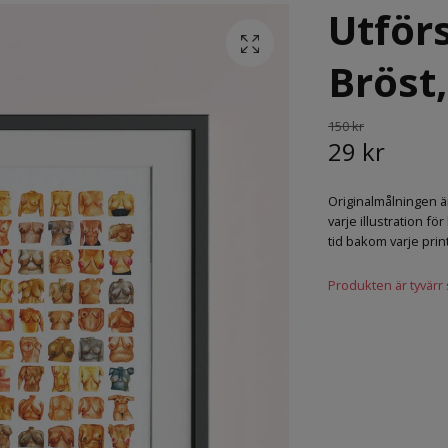
Utförs
Bröst
150 kr
29 kr
Originalmålningen ä
varje illustration f
tid bakom varje prin
Produkten är tyvärr sl