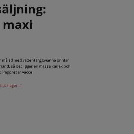
äljning:
, maxi
r målad med vattenfärg.Jovanna printar
ör hand, så det ligger en massa kärlek och
t. Pappret är vacke
ut i lager. :(