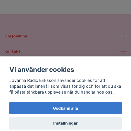
Om Jovanna
Kontakt
Läs mer
Vi använder cookies
Jovanna Radic Eriksson använder cookies för att
Sociala medier
anpassa det innehåll som visas för dig och för att du ska
få bästa tänkbara upplevelse när du handlar hos oss.
Godkänn alla
© 2026 Jovanna Radic Eriksson
Inställningar